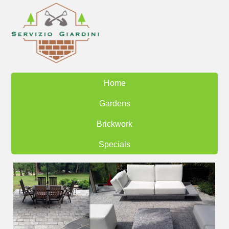
Home
Gardens
Brickwork
Specials