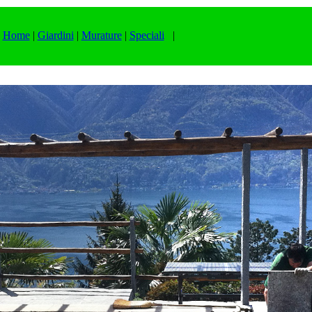
-
Home
|
Giardini
|
Murature
|
Speciali
|