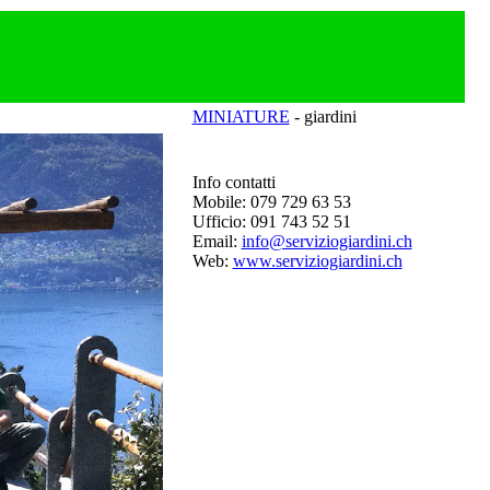
MINIATURE
- giardini
Info contatti
Mobile: 079 729 63 53
Ufficio: 091 743 52 51
Email:
info@serviziogiardini.ch
Web:
www.serviziogiardini.ch